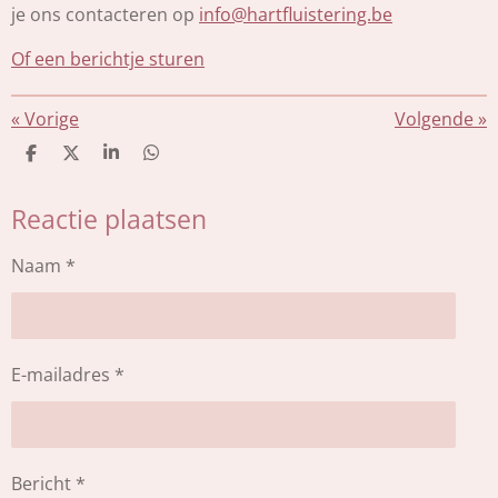
je ons contacteren op
info@hartfluistering.be
Of een berichtje sturen
«
Vorige
Volgende
»
D
D
S
D
e
e
h
e
l
e
a
l
Reactie plaatsen
e
l
r
e
n
e
n
Naam *
E-mailadres *
Bericht *