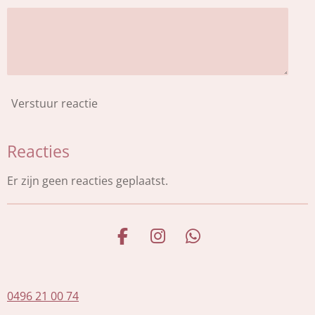
Verstuur reactie
Reacties
Er zijn geen reacties geplaatst.
F
I
W
a
n
h
c
s
a
e
t
t
0496 21 00 74
b
a
s