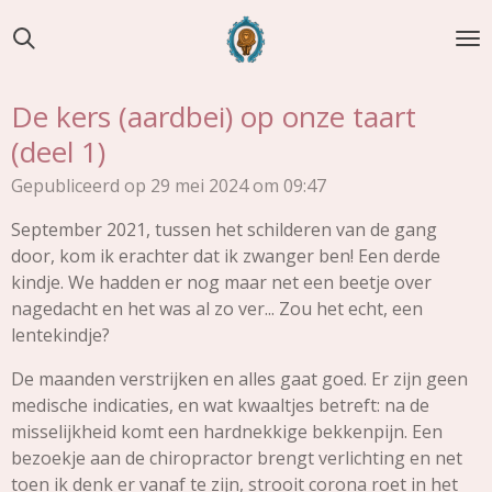
Ga
direct
naar
de
De kers (aardbei) op onze taart
hoofdinhoud
(deel 1)
Gepubliceerd op 29 mei 2024 om 09:47
September 2021, tussen het schilderen van de gang
door, kom ik erachter dat ik zwanger ben! Een derde
kindje. We hadden er nog maar net een beetje over
nagedacht en het was al zo ver... Zou het echt, een
lentekindje?
De maanden verstrijken en alles gaat goed. Er zijn geen
medische indicaties, en wat kwaaltjes betreft: na de
misselijkheid komt een hardnekkige bekkenpijn. Een
bezoekje aan de chiropractor brengt verlichting en net
toen ik denk er vanaf te zijn, strooit corona roet in het