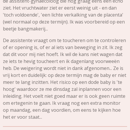
de assistent-gynaecoloog die nog graag eens een echo
ziet. Het vruchtwater ziet er eerst weinig uit - en dan
'toch voldoende', 'een lichte verkalking van de placenta'
(wel normaal op deze termijn). Ik was voorbereid op een
beetje bangmakerij...
De assistente vraagt om te toucheren om te controleren
of er opening is, of er al iets van beweging in zit. Ik zeg
dat dit voor mij niet hoeft. Ik wil de kans niet wagen dat
ze iets te hevig toucheert en ik dagenlang voorweeën
heb. De weigering wordt niet in dank afgenomen... Ze is
vrij kort en duidelijk: op deze termijn mag de baby er niet
meer te lang inzitten. Het risico op een dode baby is 'te
hoog' waardoor ze me dinsdag zal inplannen voor een
inleiding. Het voelt niet goed maar er is ook geen ruimte
om ertegenin te gaan. Ik vraag nog een extra monitor
op maandag, een dag voordien, om eens te kijken hoe
het er voor staat...