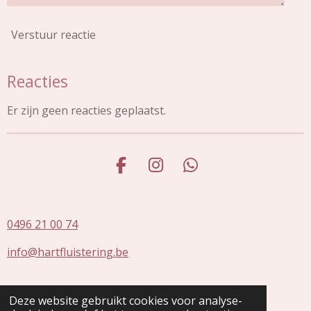
Verstuur reactie
Reacties
Er zijn geen reacties geplaatst.
F
I
W
a
n
h
c
s
a
e
t
t
0496 21 00 74
b
a
s
info@hartfluistering.be
o
g
A
o
r
p
k
a
p
Deze website gebruikt cookies voor analyse-
ON
0677753846
m