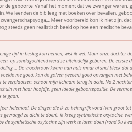
or de geboorte. Vanaf het moment dat we zwanger waren, gi
ein. We leenden de bib leeg met boeken over bevallen, geboo
 zwangerschapsyoga,... Meer voorbereid kon ik niet zijn, dach
d nog steeds geen realistisch beeld op hoe een medische beva
enige tijd in beslag kon nemen, wist ik wel. Maar onze dochter de
ën, op zondagochtend werd ze uiteindelijk geboren. De eerste d
ndeling,... De vroedvrouw kwam aan huis maar al snel bleek dat 
 Ik voelde me goed, kon de golven (weeën) goed opvangen met behu
s te verplaatsen, schoot mijn lichaam terug in actie. Na 2 nach
e schuin met haar hoofdje, geen ideale geboortepositie. De vermo
is te gaan.
feer helemaal. De dingen die ik zo belangrijk vond (van groot to
 gevraagd ze dicht te doen), ik kreeg synthetische oxytocine, we
bv de synthetische oxytocine zijn werk te laten doen (rond 9u k