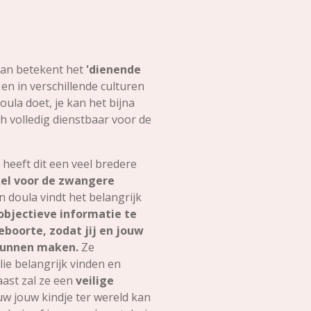
, dan betekent het
'dienende
s en in verschillende culturen
oula doet, je kan het bijna
ch volledig dienstbaar voor de
heeft dit een veel bredere
nkel voor de zwangere
 doula vindt het belangrijk
bjectieve informatie te
boorte, zodat jij en jouw
kunnen maken.
Ze
lie belangrijk vinden en
aast zal ze een
veilige
uw jouw kindje ter wereld kan