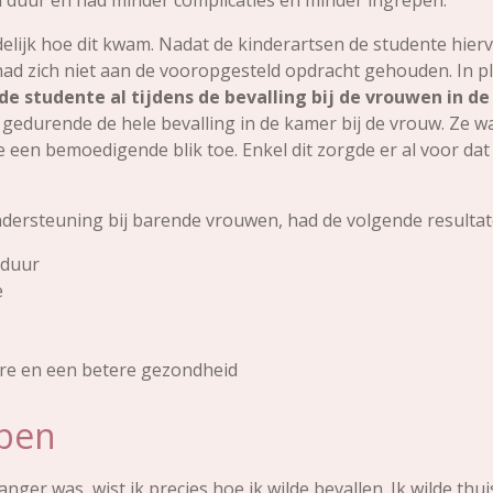
 duur en had minder complicaties en minder ingrepen.
uidelijk hoe dit kwam. Nadat de kinderartsen de studente h
had zich niet aan de vooropgesteld opdracht gehouden. In p
de studente al tijdens de bevalling bij de vrouwen in d
gedurende de hele bevalling in de kamer bij de vrouw. Ze 
e een bemoedigende blik toe. Enkel dit zorgde er al voor d
dersteuning bij barende vrouwen, had de volgende resulta
sduur
e
re en een betere gezondheid
 ben
ger was, wist ik precies hoe ik wilde bevallen. Ik wilde thuis