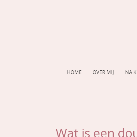
Ga
direct
naar
de
hoofdinhoud
HOME
OVER MIJ
NA K
Wat is een do