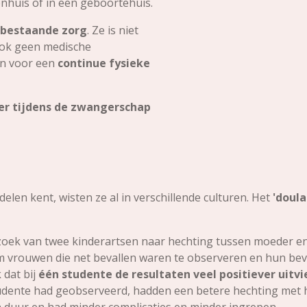
enhuis of in een geboortehuis.
 bestaande zorg
. Ze is niet
ook geen medische
in voor een
continue fysieke
er tijdens de zwangerschap
delen kent, wisten ze al in verschillende culturen. Het
'doula
oek van twee kinderartsen naar hechting tussen moeder en
 vrouwen die net bevallen waren te observeren en hun bevi
 dat bij
één studente de resultaten veel positiever uitvi
udente had geobserveerd, hadden een betere hechting met h