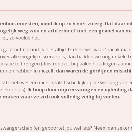
kenhuis moesten, vond ik op zich niet zo erg. Dat daar
 mogelijk weg wou en achterbleef met een gevoel van m
iet, zo voelde het.
zo gaat het natuurlijk niet altijd. Ik denk wel vaak 'had ik 
ver alle mogelijke scenario's, dan hadden we nog enkele t
 positie te brengen (dmv rebozo, bepaalde houdingen aannem
 kunnen hebben in mezelf,
dan waren de gordijnen misschi
s! Ik heb wel een meer realistische kijk op de werking van ee
 ziekenhuis).
Ik hoop door mijn ervaringen en opleiding 
maken waar ze zich ook volledig veilig bij voelen.
e zwangerschap (en geboorte) jou wel iets? Neem dan zeker 