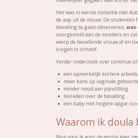
makkelijker gegaan, was korter van
Het was in eerste instantie niet d
de aap uit de mouw. De studenten 
bevalling te gaan observeren,
was 
voorgesteld aan de moeders en zat 
wierp de bevallende vrouw af en to
kregen in zichzelf.
Verder onderzoek over continue on
een opmerkelijk kortere arbeid
meer kans op vaginale geboort
minder nood aan pijnstilling
tevreden over de bevalling
een baby met hogere apgar-sco
Waarom ik doula
Nog voor ik voor de eerste keer zwan