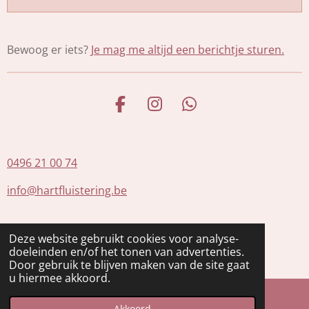
P
M
S
l
u
e
a
t
t
Bewoog er iets?
Je mag me altijd een berichtje sturen.
y
e
t
i
n
F
I
W
g
a
n
h
s
c
s
a
e
t
t
0496 21 00 74
b
a
s
info@hartfluistering.be
o
g
A
o
r
p
k
a
p
Deze website gebruikt cookies voor analyse-
ON
0677753846
m
doeleinden en/of het tonen van advertenties.
© 2020 - 2026 Hartfluistering
Door gebruik te blijven maken van de site gaat
u hiermee akkoord.
Akkoord